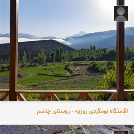
مبینا جعفری
اقامتگاه بومگردی روزیه - روستای چاشم