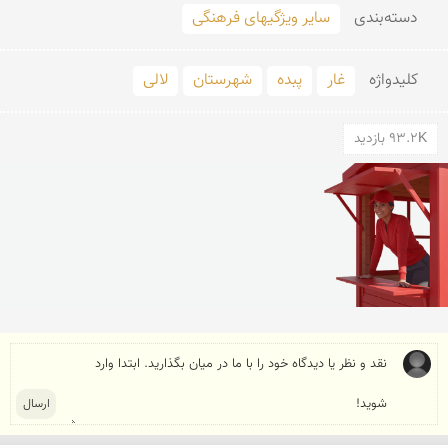
دسته‌بندی
سایر ویژگیهای فرهنگی
کلید‌واژه
غار
پبده
شهرستان
لالی
93.2K بازدید