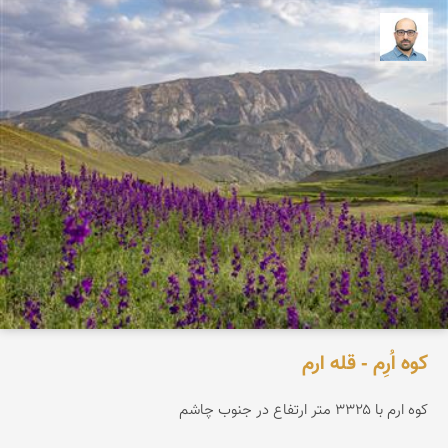
بابک ارجمندی
کوه اُرِم - قله ارم
کوه ارم با ۳۳۲۵ متر ارتفاع در جنوب چاشم