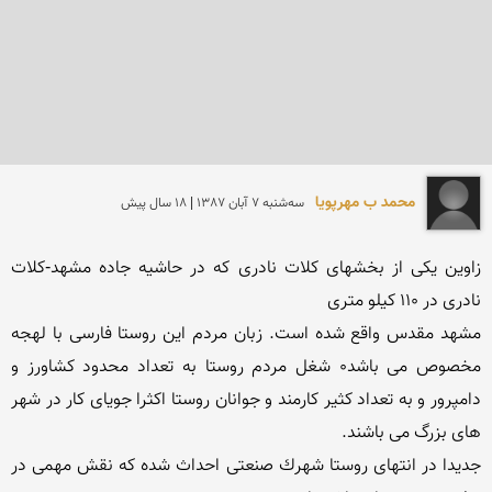
محمد ب مهرپويا
سه‌شنبه 7 آبان 1387 | 18 سال پیش
زاوین یكی از بخشهای كلات نادری كه در حاشیه جاده مشهد-كلات 
مشهد مقدس واقع شده است. زبان مردم این روستا فارسی با لهجه 
مخصوص می باشد0 شغل مردم روستا به تعداد محدود كشاورز و 
دامپرور و به تعداد كثیر كارمند و جوانان روستا اكثرا جویای كار در شهر 
جدیدا در انتهای روستا شهرك صنعتی احداث شده كه نقش مهمی در 