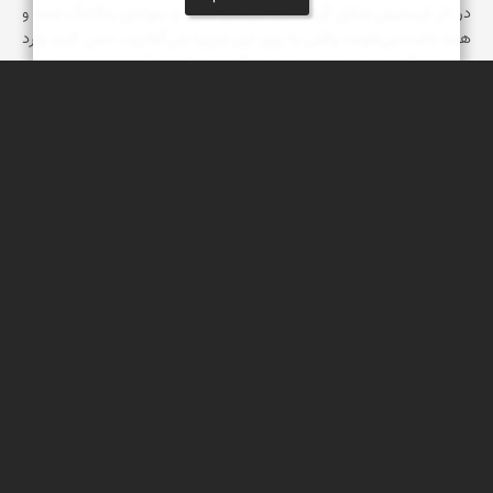
در اثر فرسایش شکل گرفته‌اند، غارهای نمکی و سواحل رنگارنگ همه و
همه باعث می‌شوند، وقتی پا روی این جزیره می‌گذارید، حس کنید وارد
سیاره‌ دیگری شده‌اید. دنیایی از شگفتی‌ها که در آن همه چیز برایتان
خاص و تازه است.
سپیده اصلان