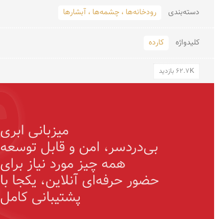
دسته‌بندی
رودخانه‌ها ، چشمه‌ها ، آبشارها
کلید‌واژه
کارده
62.7K بازدید