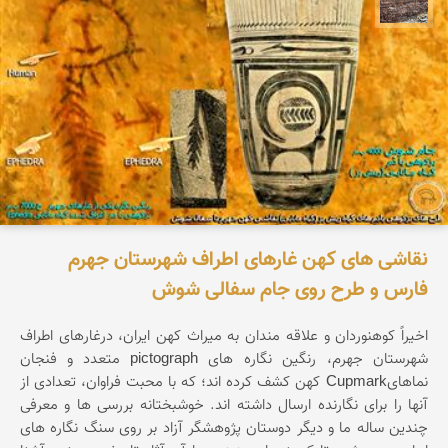
نقاشی های کهن غارهای اطراف شهرستان جهرم
فارس و طرح روی جام سفالی شوش
اخیراً کوهنوردان و علاقه مندان به میراث کهن ایران، درغارهای اطراف
شهرستان جهرم، رنگین نگاره های pictograph متعدد و فنجان
نماهایCupmark کهن کشف کرده اند؛ که با محبت فراوان، تعدادی از
آنها را برای نگارنده ارسال داشته اند. خوشبختانه بررسی ها و معرفی
چندین ساله ما و دیگر دوستان پژوهشگر آزاد بر روی سنگ نگاره های