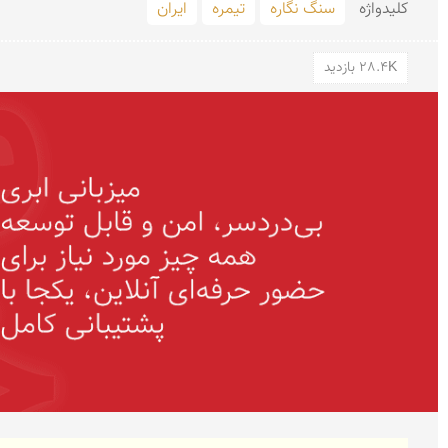
کلید‌واژه
سنگ نگاره
تیمره
ایران
28.4K بازدید