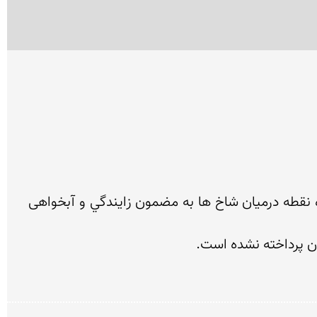
نقش بزكوهي که در میان شاخ های خود نقطه ای راز گونه دارد و بر روی نقشي کهن تر خلق شده؛ به نظر نگارنده نقطه درميان شاخ ها به مضمون زايندگي و آبخواهی 
ون پرداخته نشده است.