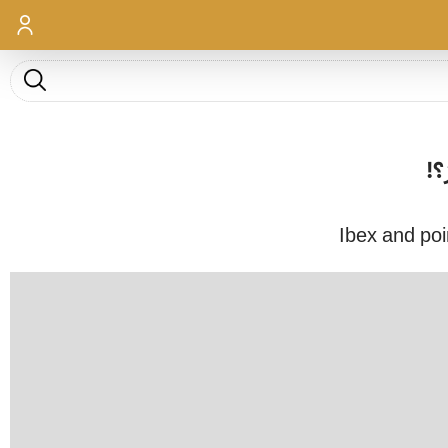
ورود
جست و ج
؟!
Ibex and poi