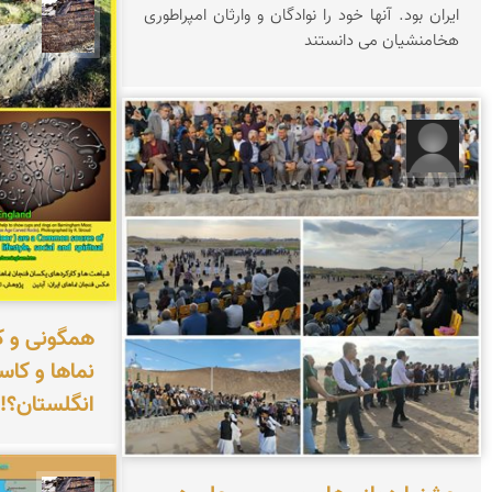
ایران بود. آنها خود را نوادگان و وارثان امپراطوری
محمد 
هخامنشیان می دانستند
رضا قربانی
همگونی و ک
نماها و کا
انگلستان؟!