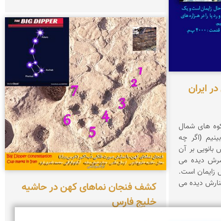
محمد ناصری فرد
ر ایران
کوه های شمال
نیم (اگر چه
ش بانویی بر آن
سرش دیده می
ل زایمان است.
نارش دیده می
کشف فنجان نماهای کهن در حاشیه
خلیج فارس