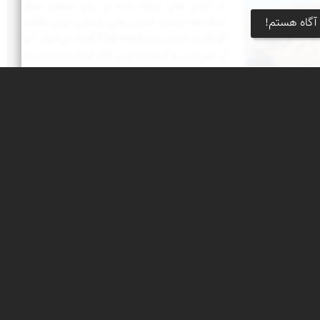
به گودي هاي ايجاد شده بر روي سطوح صاف
آگاه هستم!
سنگ ها، بدست انسان هاي باستان، برای مقاصد
گوناگون، فنجان نما Cup mark گفته مي‌‌شود. آنها
از كهن‌ترين و گسترده ترين آثار ايجاد شده بدست
بشر در ميان سنگ نگاره هاي ايران و جهان
هستند. فنجان نماها توسط ابزارهاي خاصي
(سنگ، استخوان حيوانات و فلزات و…) ايجاد شده
اند. اندازه ي کلی آنها (عمق و قطر) از حدود يك
متر عمق و قُطر، تا حدود یک سانتیمتر قُطر و عمق
متفاوت است.
 ادبیات
مراه با عده ای