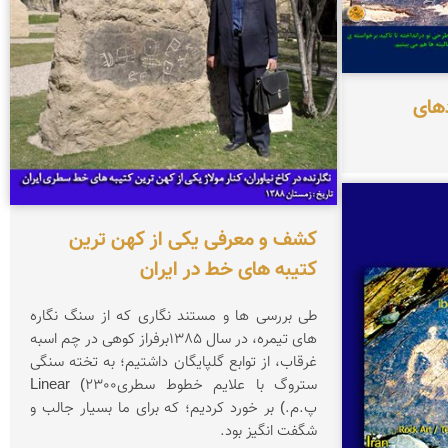
دهای
کشف و معرفی یکی از کهن ترین
کتیبه های خط در ایران
طی بررسی ها و مستند نگاری که از سنگ نگاره
های تیمره، در سال 1385برفراز کوهی در چم اسبه
غرقاب، از توابع گلپایگان داشتیم؛ به تخته سنگی
ستروگ با علایم خطوط سطریLinear (2300
پ.م.) بر خورد کردیم؛ که برای ما بسیار جالب و
شگفت انگیز بود.