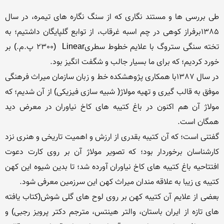
طی بررسی ها و مستند نگاری که از سنگ نگاره های تیمره، در سال 
1385برفراز کوهی در چم اسبه غرقاب، از توابع گلپایگان داشتیم؛ به 
تخته سنگی ستروگ با علایم خطوط سطریLinear  (2300 پ.م.) بر 
در سال 1387با همکاری پژوهشکده خط و زبان سازمان میراث فرهنگی 
موفق به قالب گیری و تهیه مولاژ( شبیه سازی فیزیکی) از آن شدیم؛ که 
مولاژ آن هم اکنون در باغ کتیبه های کاخ نیاوران در معرض دید 
گفتنی است؛ که آن کتیبه بقدری از ارزش و اهمیت تاریخی و هنری نزد 
کارشناسان برخوردار بود؛ که تصویر مولاژ آن بر روی کارت دعوت 
افتتاحیه باغ کتیبه های کاخ نیاوران آورده شد؛ تا بدین شیوه این کهن 
بعضی از علایم آن کتیبه کهن بر روی لوح های گلی شوش(کتاب یافته 
های تازه از ایران باستان، والتر هینتس، مترجم دکتر پرویز رجبی) و 