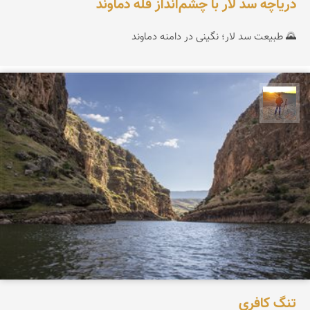
دریاچه سد لار با چشم‌انداز قله دماوند
🌄 طبیعت سد لار؛ نگینی در دامنه دماوند
مهدی مخلصیان
تنگ کافری