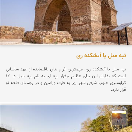
تپه میل یا آتشکده ری
تپه ميل يا آتشكده ری، مهمترين اثر و بنای باقيمانده از عهد ساسانی
است كه بقايای اين بنای عظيم برفراز تپه ای به نام تپه ميل در 12
كيلومتری جنوب شرقی شهر ری به طرف ورامين و در روستای قلعه نو
قرار دارد.
مهدی مخلصیان