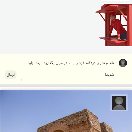
علیرضا کورش لی