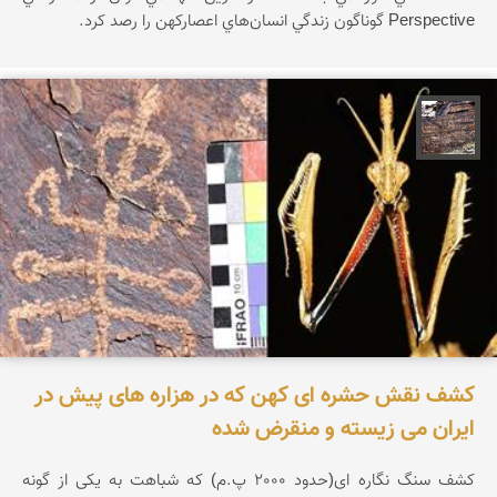
Perspective گوناگون زندگي انسان‌هاي اعصاركهن را رصد كرد.
محمد ناصری فرد
کشف نقش حشره ای کهن که در هزاره های پیش در
ایران می زیسته و منقرض شده
کشف سنگ نگاره ای(حدود 2000 پ.م) که شباهت به یکی از گونه