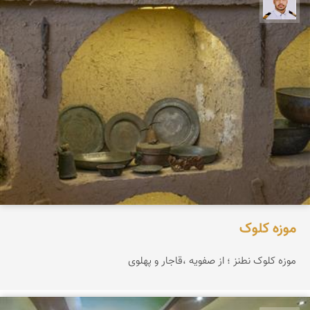
سعید جواهری
موزه کلوک
موزه کلوک نطنز ؛ از صفویه ،قاجار و پهلوی