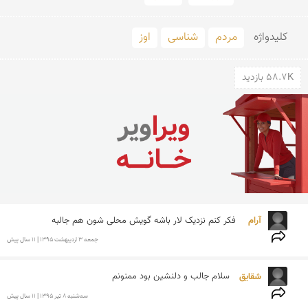
کلید‌واژه
مردم
شناسی
اوز
58.7K بازدید
آرام  
فکر کنم نزدیک لار باشه گویش محلی شون هم جالبه 
جمعه 3 ارديبهشت 1395 | 11 سال پیش
شقایق 
سلام جالب و دلنشین بود ممنونم
سه‌شنبه 8 تير 1395 | 11 سال پیش