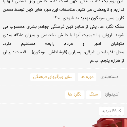
 این بوم یک کتاب سنگی  کهن است که ما دانش رمز  گشایی آنها را 
نداریم و نابودشان می کنیم. متاسفانه این موزه های کهن توسط معدن 
سنگ نگاره ها، یکی از منابع کهن فرهنگی جوامع بشری محسوب می 
شوند. ارزش و اهیمیت آنها با دانش تخصصی و میزان علاقه مندی 
متول
محل: آذربایجان شرقی، ارسباران (قوشاداش سونگون)     قدمت : بیش 
از هزاره پنجم. پ.م             
دسته‌بندی
موزه ها
سایر ویژگیهای فرهنگی
کلید‌واژه
سنگ
نگاره ها
46.1K بازدید