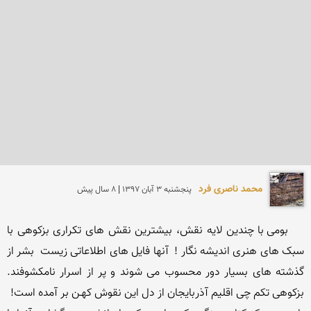
محمد ناصری فرد
پنجشنبه 3 آبان 1397 | 8 سال پیش
    بومی با چندین لایه نقش، بیشترین نقش های تکراری بزکوهی با 
سبک های هنری اندیشه نگار !  آنها فایل های اطلاعاتی زیست  بشر از 
گذشته های بسیار دور محسوب می شوند و پر از اسرار نامکشوفند. 