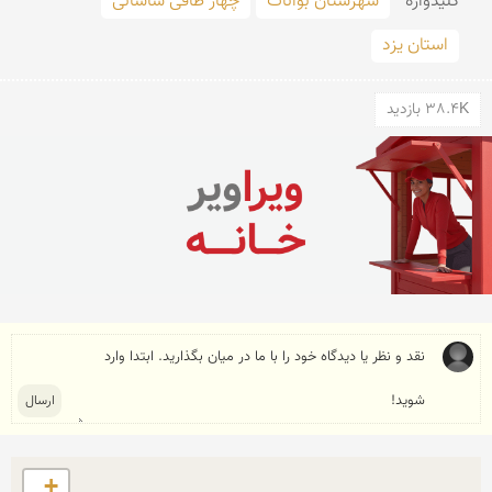
کلید‌واژه
شهرستان بوانات
چهار طاقی ساسانی
استان یزد
38.4K بازدید
+