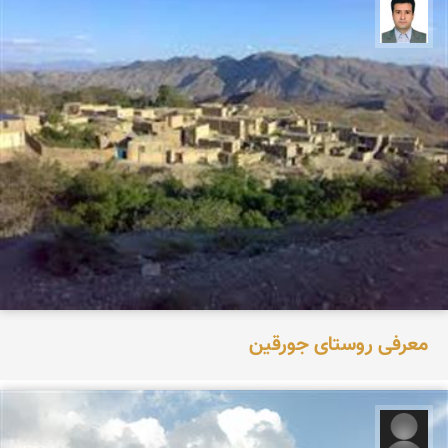
امیر کهلویی
معرفی روستای جورقین
کیان ژاله