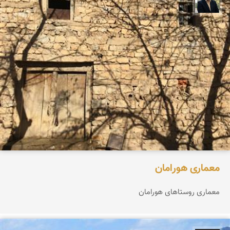
عدنان مرادی
معمارى هورامان
معمارى روستاهاى هورامان