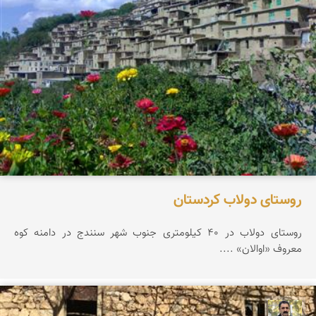
روستای دولاب کردستان
روستای دولاب در 40 کیلومتری جنوب شهر سنندج در دامنه کوه
معروف «اوالان» ....