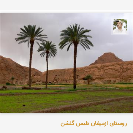
محسن ملایی
روستای ازمیغان طبس گلشن