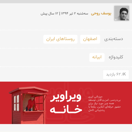
یوسف روحی
سه‌شنبه 2 تير 1394 | 12 سال پیش
دسته‌بندی
اصفهان
روستاهای ایران
کلید‌واژه
ابیانه
62.1K بازدید