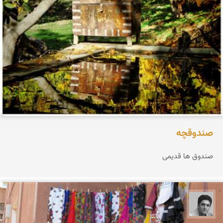
صندوقچه
صندوق ها قدیمی
یوسف روحی