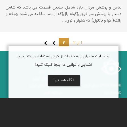
لباس و پوشش مردان پاوه شامل چندین قسمت می باشد که شامل
دستار یا پوشش سر فرجی(کوله بال)که از نمد ساخته می شود چوخه و
رانک( کوا و پانتول) که شلوار و نوی...
1 از 2
2
وب‌سایت ما برای ارایه خدمات از کوکی استفاده می‌کند. برای
درباره نمای ایران
آشنایی با قوانین ما اینجا کلیک کنید!
نمای زنده ایران
راهنمای نمای ایران
آگاه هستم!
© ۱۳۷۹-۱۴۰۵ نمای ایران
همکاری با نمای ایران
نقشه ایران
دریاچه کویر
جغرافیای گردشگری
خبرنامه
دیدنی‌های طبیعی ایران
جشنواره‌های نمای ایران
جاذبه‌های تاریخی ایران
بوم‌گردی‌ها
دانستنی‌های فرهنگی
محتوای آموزشی