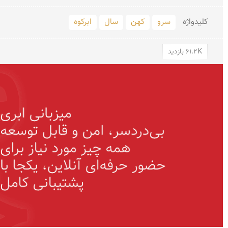
کلید‌واژه
سرو
کهن
سال
ابرکوه
61.2K بازدید