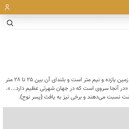
ورود
جست و ج
این درخت که در شهر ابرکوه (ابرقوه) قرار دارد یکی از پیرترین موجودات زنده دنیا است. محیط تنهٔ این درخت در روی زمین یازده و نیم متر است و بلندای آن بین ۲۵ تا ۲۸ متر
مری تألیف شده درباره ابرکوه می‌نویسد: «در آنجا سروی است که در جهان شهرتی عظیم دارد...».