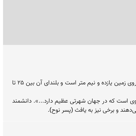
این درخت که در شهر ابرکوه (ابرقوه) قرار دارد یکی از پیرترین موجودات زنده دنیا است. محیط تنهٔ این درخت در روی زمین یازده و نیم متر است و بلندای آن بین ۲۵ تا 
حمدالله مستوفی در کتاب نزهت القلوب که در سال ۷۴۰ قمری تألیف شده درباره ابرکوه می‌نویسد: «در آنجا سروی است که در جهان شهرتی عظیم دارد...». دانشمند 