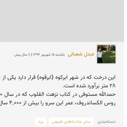
عبدل شعبانی
يكشنبه 15 شهريور 1394 | 11 سال پیش
روس الکساندروف، عمر این سرو را بیش از ۴٬۰۰۰ سال می‌داند. برخی از افسانه‌ها، کاشتن آنرا به زرتشت نسبت می‌دهند و برخی نیز به یافث (پسر نوح).
دسته‌بندی
سایر جاذبه‌های طبیعی
یزد