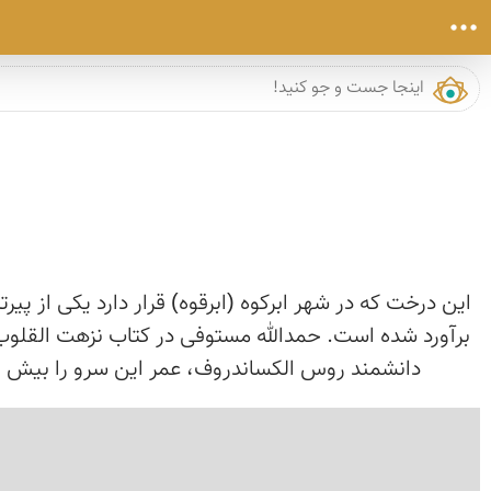
دانشمند روس الکساندروف، عمر این سرو را بیش از ۴٬۰۰۰ سال می‌داند. برخی از افسانه‌ها، کاشتن آنرا به زرتشت نسبت می‌دهند و برخی نیز به یافث (پسر