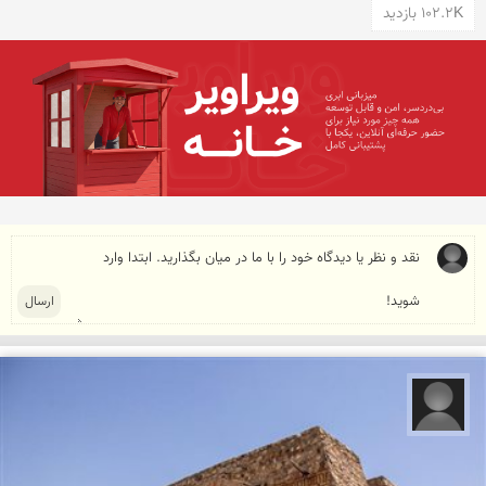
102.2K بازدید
علیرضا کورش لی