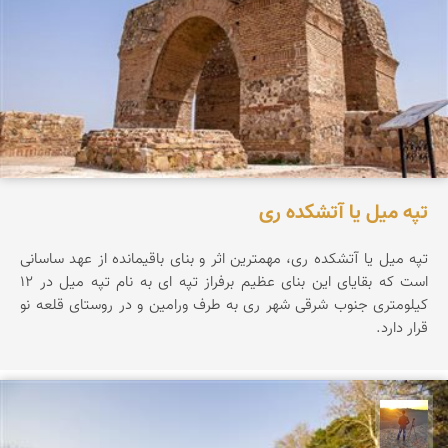
تپه میل یا آتشکده ری
تپه ميل يا آتشكده ری، مهمترين اثر و بنای باقيمانده از عهد ساسانی
است كه بقايای اين بنای عظيم برفراز تپه ای به نام تپه ميل در 12
كيلومتری جنوب شرقی شهر ری به طرف ورامين و در روستای قلعه نو
قرار دارد.
مهدی مخلصیان