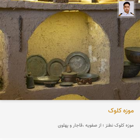
سعید جواهری
موزه کلوک
موزه کلوک نطنز ؛ از صفویه ،قاجار و پهلوی