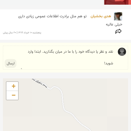
هدی بخشیان 
خیلی عالیه

پنجشنبه 10 خرداد 1386 | 20 سال پیش
+
−