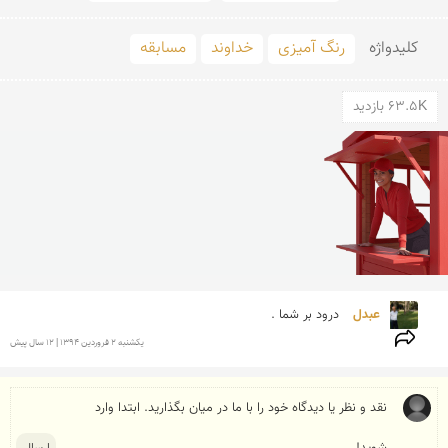
کلید‌واژه
رنگ آمیزی
خداوند
مسابقه
63.5K بازدید
عبدل 
درود بر شما . 
يكشنبه 2 فروردين 1394 | 12 سال پیش