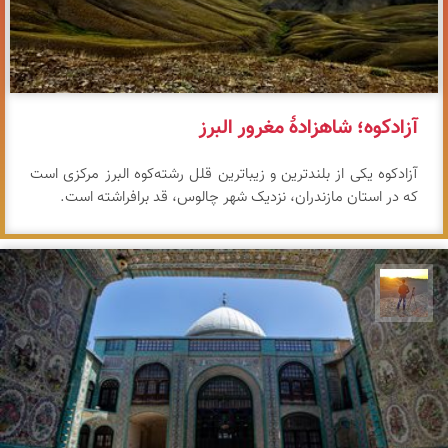
آزادکوه؛ شاهزادهٔ مغرور البرز
آزادکوه یکی از بلندترین و زیباترین قلل رشته‌کوه البرز مرکزی است
که در استان مازندران، نزدیک شهر چالوس، قد برافراشته است.
مهدی مخلصیان