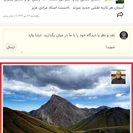
آسمان هر ثانیه نقشی جدید میزند  .احسنت استاد مرادی عزیز
پنجشنبه 24 دی 1394 | 11 سال پیش
مازیار ذاکری