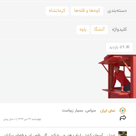
دسته‌بندی
کوه‌ها و قله‌ها
کرمانشاه
کلید‌واژه
آتشگا
پاوه
59.1K بازدید
نمای ایران 
سپاس. بسیار زیباست
چهارشنبه 23 دی 1394 | 11 سال پیش
عبدل 
آسمان کشتی ارباب هنر می شکند  .//.  رقص ابر و فضای بیکران 