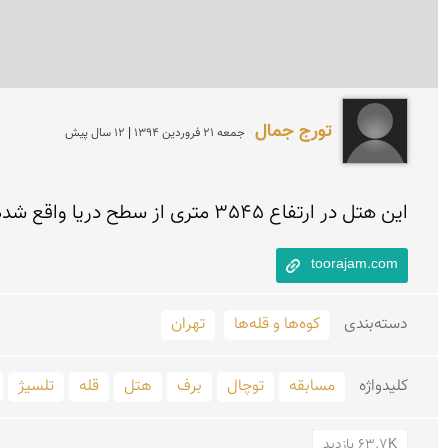
تورج جمال
جمعه 21 فروردين 1394 | 12 سال پیش
این هتل در ارتفاع 3545 متری از سطح دریا واقع شده که از این لحاظ مرتفع ترین هتل کوهستانی دنیا است.
toorajam.com
دسته‌بندی
کوه‌ها و قله‌ها
تهران
کلید‌واژه
مسابقه
توچال
برف
هتل
قله
تلسیژ
63.7K بازدید