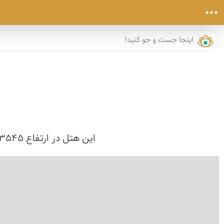
این هتل در ارتفاع 3545 متری از سطح دریا واقع شده که از این لحاظ مرتفع ترین هتل کوهستانی دنیا است.