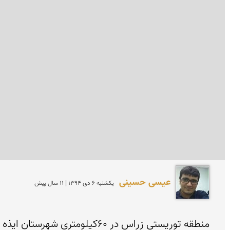
عیسی حسینی
يكشنبه 6 دی 1394 | 11 سال پیش