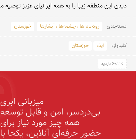
دیدن این منطقه زیبا را به همه ایرانیای عزیز توصیه م

دسته‌بندی
رودخانه‌ها ، چشمه‌ها ، آبشارها
خوزستان
کلید‌واژه
ایذه
خوزستان
60.3K بازدید