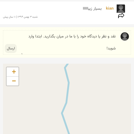
kian 
بسیار زیباااااا
شنبه 3 بهمن 1394 | 11 سال پیش
+
−