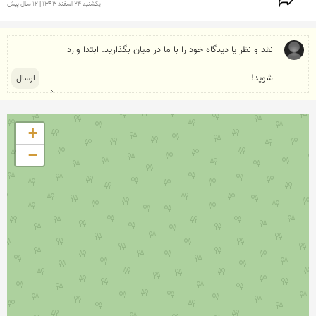
يكشنبه 24 اسفند 1393 | 12 سال پیش
+
−