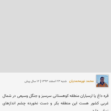
محمد نورمحمديان
شنبه 23 اسفند 1393 | 12 سال پیش
قره داغ یا ارسباران منطقه كوهستانی سرسبز و جنگل وسیعی در شمال 
غربی كشور هست این منطقه بكر و دست نخورده چشم اندازهای 
زیبایی دارد.