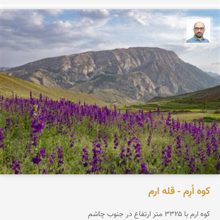
بابک ارجمندی
کوه اُرِم - قله ارم
کوه ارم با ۳۳۲۵ متر ارتفاع در جنوب چاشم