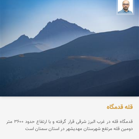
بابک ارجمندی
قله قدمگاه
قدمگاه قله در غرب البرز شرقی قرار گرفته و با ارتفاع حدود ۳۶0۰ متر
دومین قله مرتفع شهرستان مهدیشهر در استان سمنان است