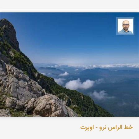
بابک ارجمندی
خط الراس نرو - اوپرت