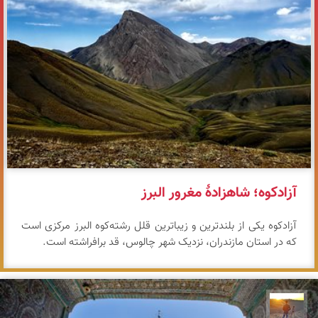
آزادکوه؛ شاهزادهٔ مغرور البرز
آزادکوه یکی از بلندترین و زیباترین قلل رشته‌کوه البرز مرکزی است
که در استان مازندران، نزدیک شهر چالوس، قد برافراشته است.
مهدی مخلصیان