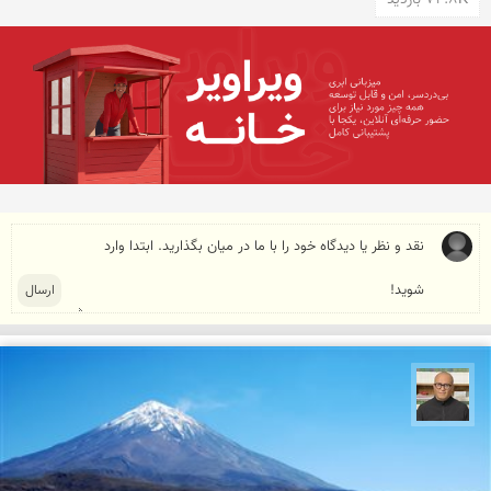
72.8K بازدید
مازیار ذاکری