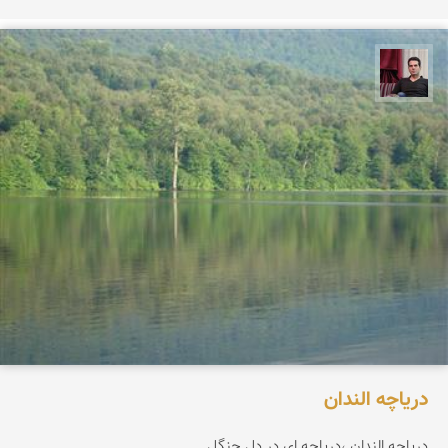
مجیدرضا افشاریان
دریاچه الندان
دریاچه الندان ،دریاچه ای در دل جنگل