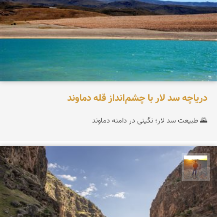
دریاچه سد لار با چشم‌انداز قله دماوند
🌄 طبیعت سد لار؛ نگینی در دامنه دماوند
مهدی مخلصیان