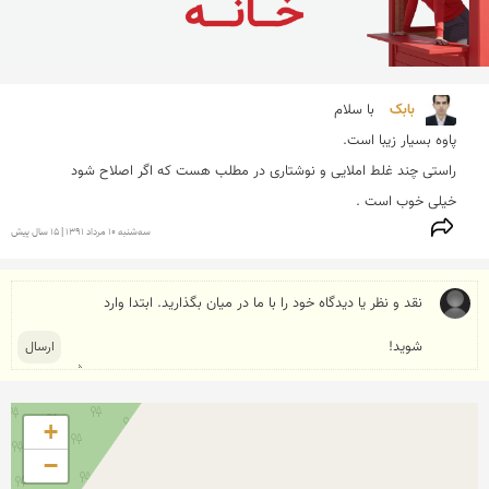
بابک 
خیلی خوب است .
سه‌شنبه 10 مرداد 1391 | 15 سال پیش
+
−