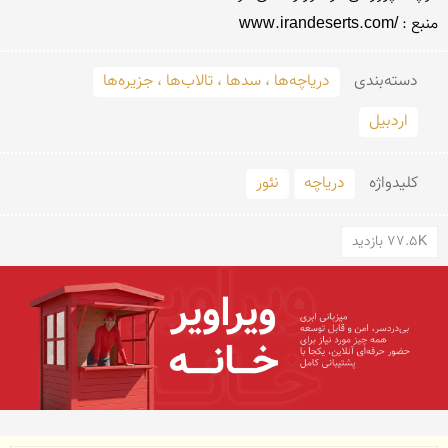
منبع : /www.irandeserts.com
دسته‌بندی
دریاچه‌ها ، سدها ، تالاب‌ها ، جزیره‌ها
اردبیل
کلید‌واژه
دریاچه
نئور
77.5K بازدید