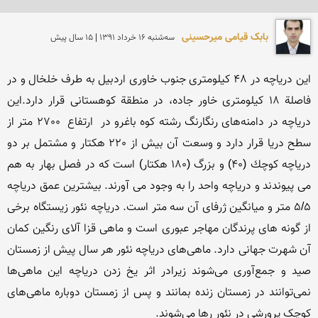
بابک قیامی میرحسینی
سه‌شنبه 16 خرداد 1391 | 15 سال پیش
این دریاچه در 48 کیلومترى جنوب خاورى اردبیل به طرف خلخال و در 
فاصلة 18 کیلومترى خاور جاده، در منطقة کوهستانى قرار دارد.این 
دریاچه در دامنه‌های رنگارنگ رشته كوه باغرو در  ارتفاع  2700 متر از 
سطح دریا قرار دارد و وسعت آن بیش از 220 هكتار و مشتمل بر دو 
دریاچه كوچك (40) و بزرگ (180 هكتار) است که در فصل بهار به هم 
می پیوندند و دریاچه واحد را به وجود می آورند. بیشترین عمق دریاچه 
5/5 متر و میانگین ژرفای آن سه متر است. دریاچه نئور زیستگاه برخی 
از گونه های پرندگان مهاجر عبوری است و ماهی قزا آلای رنگین کمان 
آن شهرت جهانی دارد. ماهی‌های دریاچه نئور هر سال پیش از زمستان 
صید و جمع‌آوری می‌شوند زیرادر اثر یخ زدن دریاچه این ماهی‌ها 
نمی‌توانند در زمستان زنده بمانند و پس از زمستان دوباره ماهی‌های 