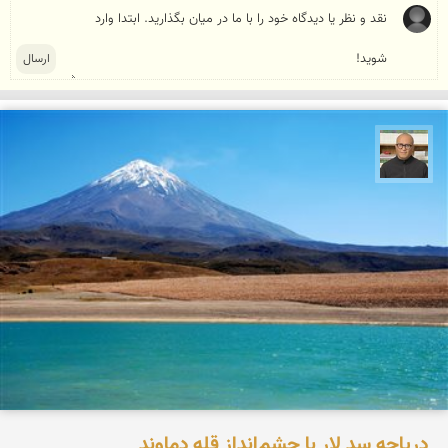
مازیار ذاکری
دریاچه سد لار با چشم‌انداز قله دماوند