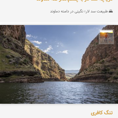
🌄 طبیعت سد لار؛ نگینی در دامنه دماوند
مهدی مخلصیان
تنگ کافری