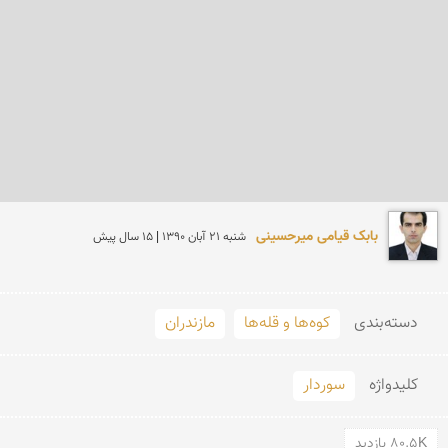
بابک قیامی میرحسینی
شنبه 21 آبان 1390 | 15 سال پیش
دسته‌بندی
کوه‌ها و قله‌ها
مازندران
کلید‌واژه
سوردار
80.5K بازدید