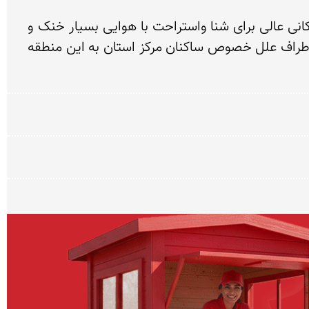
علی کله منطقه ای در پایین دست سد تنظیمی دزفول می باشد که ادامه ی رودخانه ی دز محسوب می شود و مکانی عالی برای شنا واستراحت با هوایی بسیار خنک و 
دلچسب استبه طوری که در ایام تعطیل یا آخر هفته ها جای سوزن انداختن نیست وتمام ساکنین شهرستان ها اطراف علل خصوص ساکنان مرکز استان به این منطقه 