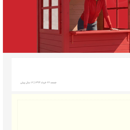
جمعه 22 خرداد 1394 | 12 سال پیش