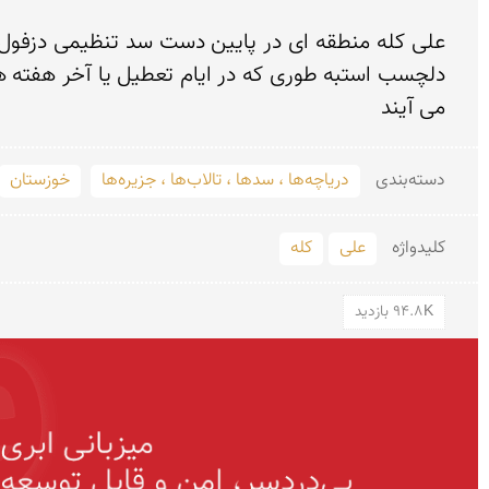
می آیند 
دسته‌بندی
دریاچه‌ها ، سدها ، تالاب‌ها ، جزیره‌ها
خوزستان
کلید‌واژه
علی
کله
94.8K بازدید