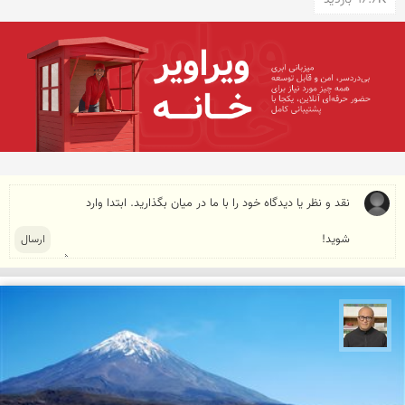
96.6K بازدید
مازیار ذاکری