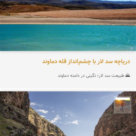
دریاچه سد لار با چشم‌انداز قله دماوند
🌄 طبیعت سد لار؛ نگینی در دامنه دماوند
مهدی مخلصیان