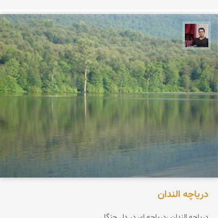
مجیدرضا افشاریان
دریاچه الندان
دریاچه الندان ،دریاچه ای در دل جنگل