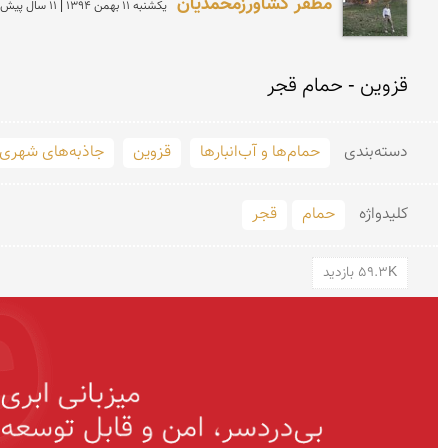
مظفر کشاورزمحمدیان
يكشنبه 11 بهمن 1394 | 11 سال پیش
قزوین - حمام قجر
دسته‌بندی
حمام‌ها و آب‌انبارها
قزوین
جاذبه‌های شهری
کلید‌واژه
حمام
قجر
59.3K بازدید