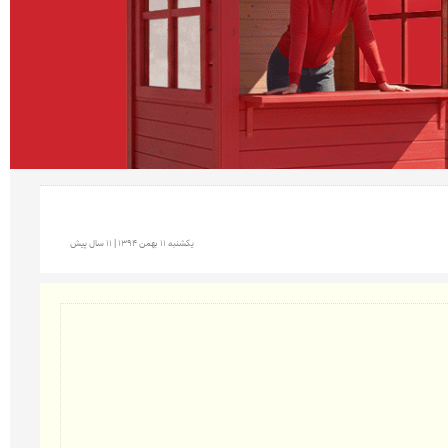
يكشنبه 11 بهمن 1394 | 11 سال پیش