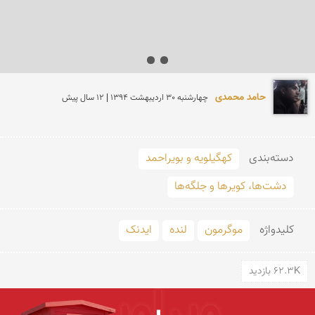
حامد محمدی
چهارشنبه 30 ارديبهشت 1394 | 12 سال پیش
دسته‌بندی
کهگیلویه و بویراحمد
دشت‌ها، کویرها و جلگه‌ها
کلید‌واژه
موگرمون
لنده
ایدنک
62.3K بازدید