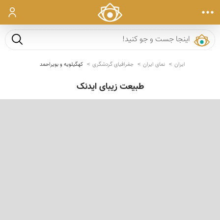
ورود
جست و ج
ایران
نمای ایران
جغرافیای گردشگری
کهگیلویه و بویراحمد
طبیعت زیبای ایدنک
‹
›