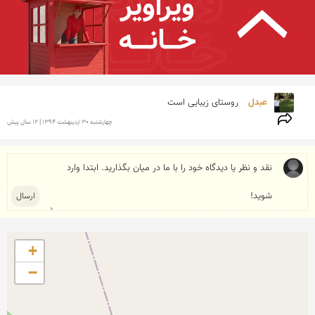
عبدل 
روستای زیبایی است 
چهارشنبه 30 ارديبهشت 1394 | 12 سال پیش
+
−