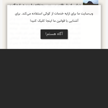
نمایی از پل فلزی بر روی رودخانه مارون در ایدنک و
یک روز زمستانی و طوفانی با آب گل آلود
وب‌سایت ما برای ارایه خدمات از کوکی استفاده می‌کند. برای
نام اصلی و قدیمی رودخانه مارون، «تاب» است و در 
آشنایی با قوانین ما اینجا کلیک کنید!
بیشتر منابع جغرافیایی نام آن ذکر شده است. رودخانه 
تاب در حدود قرن 13 هجری به استناد نوشته 
فارسنامه ناصری به رودخانه مارون تغییر نام یافت. رود 
آگاه هستم!
مارون از کوه‌های نیل و چشمه‌سارهای دامنه کوه‌های 
سادات از رشته کوه زاگرس سرچشمه گرفته و پس از 
طی مسافت 120 کیلومتر به دریاچه سد مارون می‌رسد 
و از طریق تنگ تکاب وارد دشت بهبهان می‌شود و 
توسط سد انحرافی شهدا و شبکه آبیاری بهبهان، دشت 
بهبهان و سپس از طریق سد انحرافی جایزان، دشت 
جایزان را مشروب نموده و در محلی به نام قلعه شیخ
طبیعت زیبای ایدنک
طبیعت زیبای شهرستان لنده روستای ایدنک در ایام