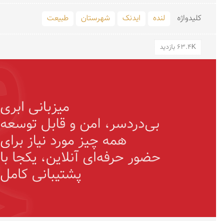
کلید‌واژه
لنده
ایدنک
شهرستان
طبیعت
63.4K بازدید