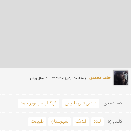
حامد محمدی
جمعه 25 ارديبهشت 1394 | 12 سال پیش
دسته‌بندی
دیدنی‌های طبیعی
کهگیلویه و بویراحمد
کلید‌واژه
لنده
ایدنک
شهرستان
طبیعت