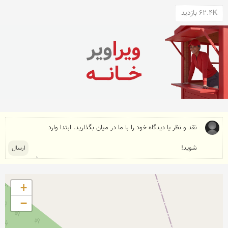
62.4K بازدید
+
−