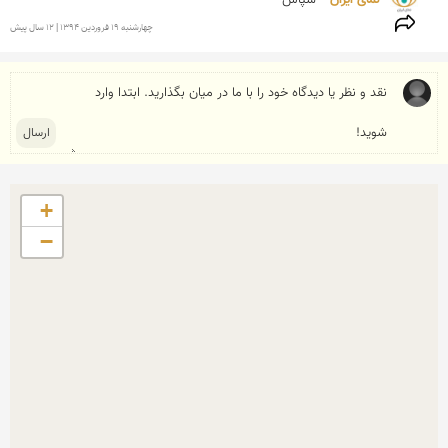
نمای ایران 
سپاس
چهارشنبه 19 فروردين 1394 | 12 سال پیش
+
−