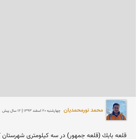
محمد نورمحمديان
چهارشنبه 20 اسفند 1393 | 12 سال پیش