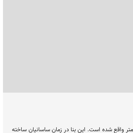
قلعه بابك (قلعه جمهور) در سه كیلومتری شهرستان كلیبر در آذربایجان شرقی و در بالای كوهی به ارتفاع 2300 متر واقع شده است. این بنا در زمان ساسانیان ساخته 