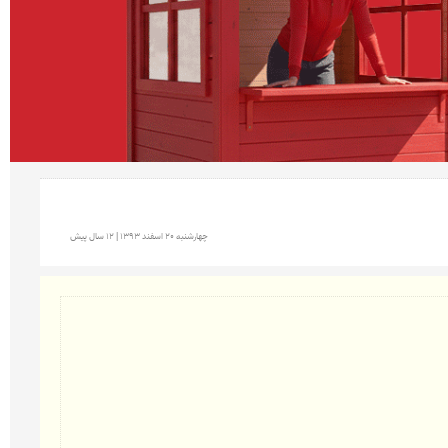
چهارشنبه 20 اسفند 1393 | 12 سال پیش