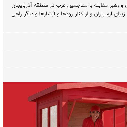
شده نام خود را از قهرمان ملی ایران (آذربایجان) بنام بابك گرفته است كه مقر این سردار بزرگ بود. بابك قهرمان و رهبر مقابله با مهاجمین عرب در منطقه آذربایجان 
بود. بابك 22 سال در برابر اعراب مهاجم مقاومت كرد. برای رسیدن به قلعه 2 راه وجود دارد یكی از میان جنگلهای زیبای ارسباران و از كنار رودها و آبشارها و دیگر راهی 