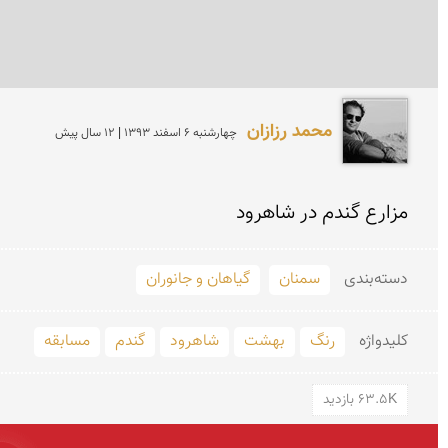
محمد رزازان
چهارشنبه 6 اسفند 1393 | 12 سال پیش
مزارع گندم در شاهرود
دسته‌بندی
سمنان
گیاهان و جانوران
کلید‌واژه
رنگ
بهشت
شاهرود
گندم
مسابقه
63.5K بازدید