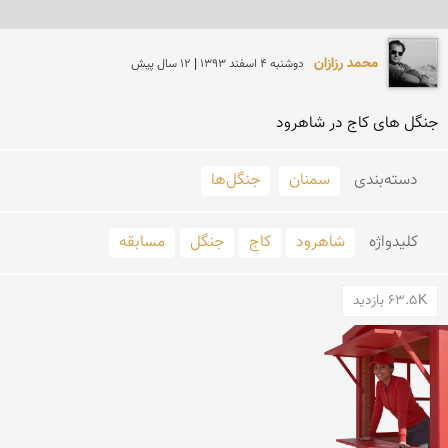
محمد رزازان
دوشنبه 4 اسفند 1393 | 12 سال پیش
جنگل های کاج در شاهرود
دسته‌بندی
سمنان
جنگل‌ها
کلید‌واژه
شاهرود
کاج
جنگل
مسابقه
63.5K بازدید