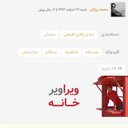
محمد رزازان
شنبه 23 اسفند 1393 | 12 سال پیش
دسته‌بندی
دیدنی‌های طبیعی
سمنان
کلید‌واژه
مسابقه
شاهرود
بسطام
چنارستان
63.6K بازدید