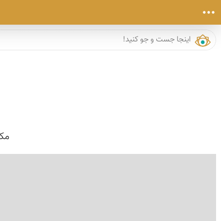
مکا
›