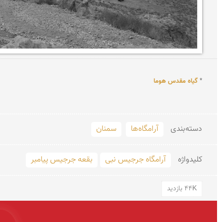
* 
گیاه مقدس هوما
دسته‌بندی
آرامگاه‌ها
سمنان
کلید‌واژه
آرامگاه جرجیس نبی
بقعه جرجیس پیامبر
44K بازدید