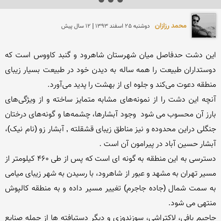
محمد رزازان
دوشنبه 25 اسفند 1393 | 12 سال پیش
این دشت حدفاصل میان شهرستان شاهرود و گنبد کاووس است که 
دوستداران طبیعت را همه ساله به دیدن خود در طبیعت بسیار زیبای 
آنچه این دشت را از نمونه‌های مشابه متمایز ساخته و از ویژگی‌های 
بارز آن محسوب می شود  وجود آبشارها، چشمه‌ها و گونه‌های درختان 
جنگلی دراین محدوده و نیز مناطق زیبای قشقلته , آبشار زو (نام نیک)، 
دسترسی به این منطقه به گونه ‏ای است که پس از طی 460 کیلومتر از 
مسیر تهران به مشهد و عبور از شاهرود، با رسیدن به شهر زیبای میامی 
به سمت شمال (جاده جاجرم) تغییر مسیر داده و به منطقه کالپوش 
جاجیم‏ بافی، لاک‏تراشی، سوزن‏دوزی و دیگر دست‏بافته ‏ها از جمله صنایع 