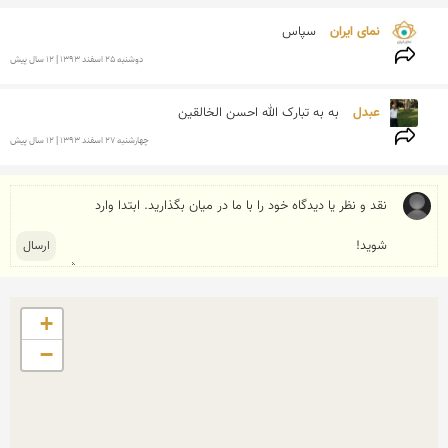
نمای ایران 
سپاس
دوشنبه 25 اسفند 1393 | 12 سال پیش
عبدل 
به به تبارک الله احسن الخالقین
چهارشنبه 27 اسفند 1393 | 12 سال پیش
+
−