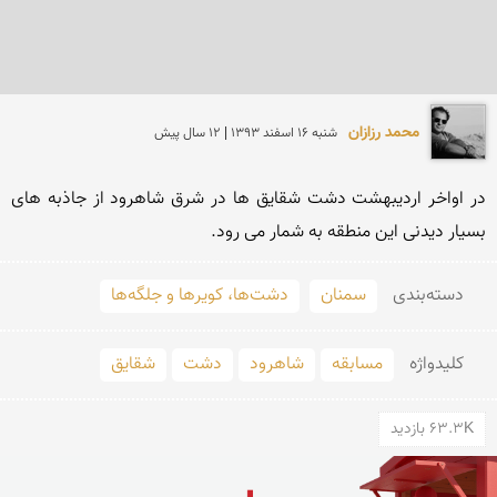
محمد رزازان
شنبه 16 اسفند 1393 | 12 سال پیش
در اواخر اردیبهشت دشت شقایق ها در شرق شاهرود از جاذبه های 
بسیار دیدنی این منطقه به شمار می رود.
دسته‌بندی
سمنان
دشت‌ها، کویرها و جلگه‌ها
کلید‌واژه
مسابقه
شاهرود
دشت
شقایق
63.3K بازدید