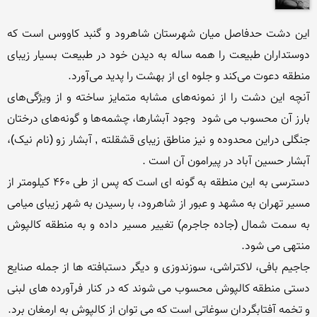
این دشت حدفاصل میان شهرستان شاهرود و گنبد کاووس است که 
دوستداران طبیعت را همه ساله به دیدن خود در طبیعت بسیار زیبای 
آنچه این دشت را از نمونه‌های مشابه متمایز ساخته و از ویژگی‌های 
بارز آن محسوب می شود  وجود آبشارها، چشمه‌ها و گونه‌های درختان 
جنگلی دراین محدوده و نیز مناطق زیبای قشقلته , آبشار زو (نام نیک)، 
دسترسی به این منطقه به گونه ‏ای است که پس از طی 460 کیلومتر از 
مسیر تهران به مشهد و عبور از شاهرود، با رسیدن به شهر زیبای میامی 
به سمت شمال (جاده جاجرم) تغییر مسیر داده و به منطقه کالپوش 
جاجیم‏ بافی، لاک‏تراشی، سوزن‏دوزی و دیگر دست‏بافته ‏ها از جمله صنایع 
دستی منطقه کالپوش محسوب می‏ شوند که در کنار فرآورده‏ های لبنی 
و تخمه آفتابگردان سوغاتی است که می‏ توان از کالپوش به ارمغان برد.