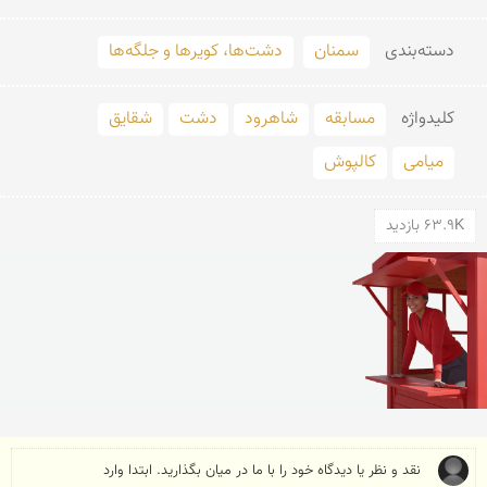
دسته‌بندی
سمنان
دشت‌ها، کویرها و جلگه‌ها
کلید‌واژه
مسابقه
شاهرود
دشت
شقایق
میامی
کالپوش
63.9K بازدید