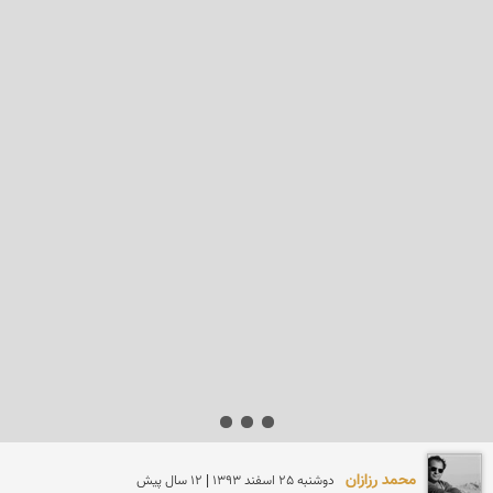
محمد رزازان
دوشنبه 25 اسفند 1393 | 12 سال پیش