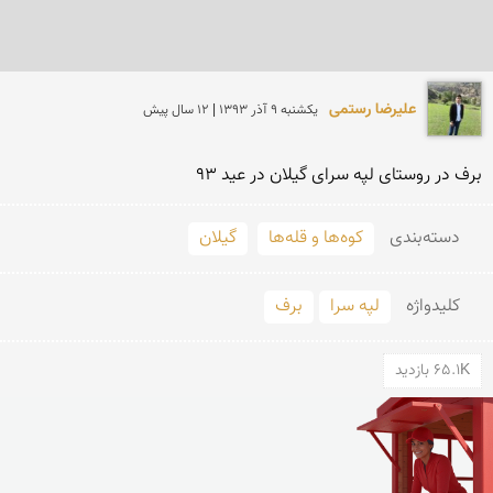
علیرضا رستمی
يكشنبه 9 آذر 1393 | 12 سال پیش
برف در روستای لپه سرای گیلان در عید 93
دسته‌بندی
کوه‌ها و قله‌ها
گیلان
کلید‌واژه
لپه سرا
برف
65.1K بازدید