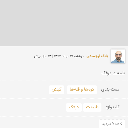
بابک ارجمندی
دوشنبه 21 مرداد 1392 | 13 سال پیش
طبیعت درفک
دسته‌بندی
کوه‌ها و قله‌ها
گیلان
کلید‌واژه
طبیعت
درفک
71.8K بازدید