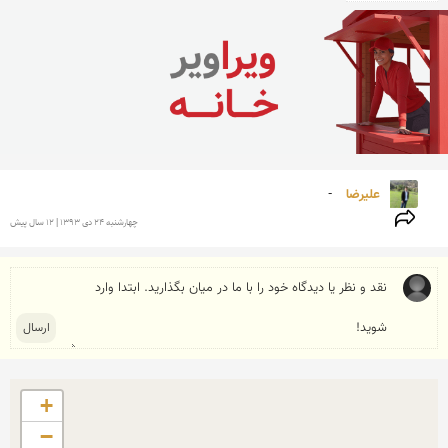
علیرضا 
-
چهارشنبه 24 دی 1393 | 12 سال پیش
+
−