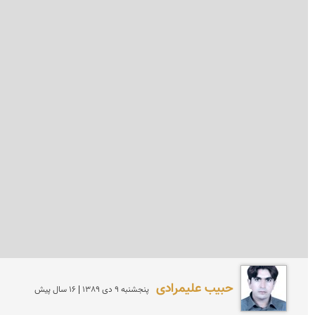
حبیب علیمرادی
پنجشنبه 9 دی 1389 | 16 سال پیش