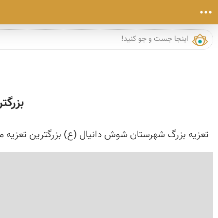
بزرگت
تعزیه بزرگ شهرستان شوش دانیال (ع) بزرگترین تعزیه میدانی در سطح كشور است كه امسال 104 شد. این