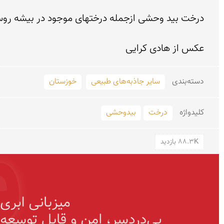
عكس از هادی كرایی
دسته‌بندی
سایر جاذبه‌های طبیعی
خوزستان
کلید‌واژه
درخت
بیدوحشی
88.3K بازدید