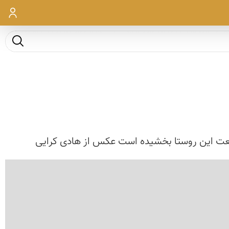
ورود
جست و ج
یعت این روستا بخشیده است عكس از هادی كرایی