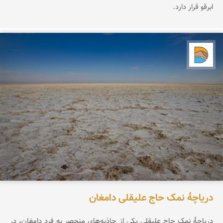
ابرقو قرار دارد.
دریاچه کویر
دریاچۀ نمک حاج علیقلی دامغان
دریاچۀ نمک حاج علیقلی یکی از جاذبه‌های منحصر‌ به فرد دامغان، در