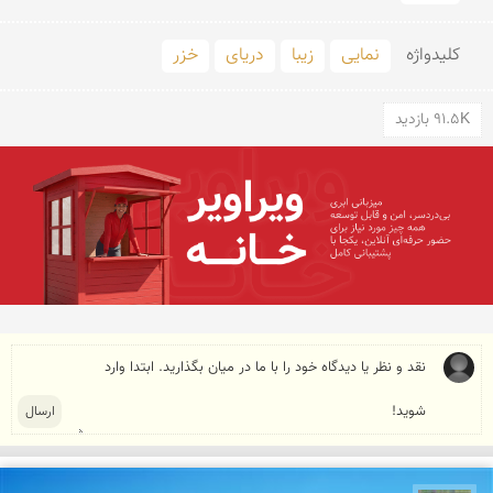
کلید‌واژه
نمایی
زیبا
دریای
خزر
91.5K بازدید