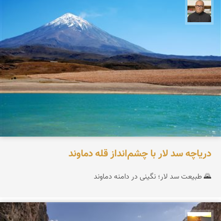
مازیار ذاکری
دریاچه سد لار با چشم‌انداز قله دماوند
🌄 طبیعت سد لار؛ نگینی در دامنه دماوند