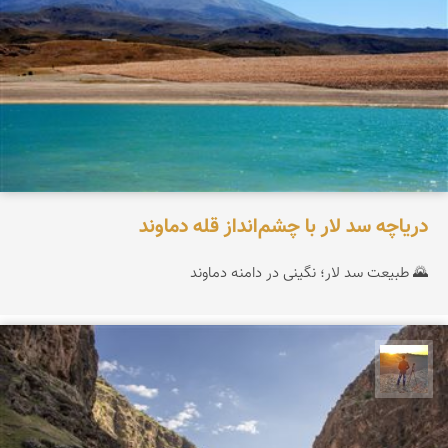
دریاچه سد لار با چشم‌انداز قله دماوند
🌄 طبیعت سد لار؛ نگینی در دامنه دماوند
مهدی مخلصیان