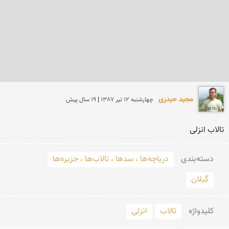
مجید حیدری
چهارشنبه 12 تير 1387 | 19 سال پیش
تالاب انزلی
دسته‌بندی
دریاچه‌ها ، سدها ، تالاب‌ها ، جزیره‌ها
گیلان
کلید‌واژه
تالاب
انزلی