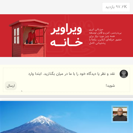
97.2K بازدید
مازیار ذاکری